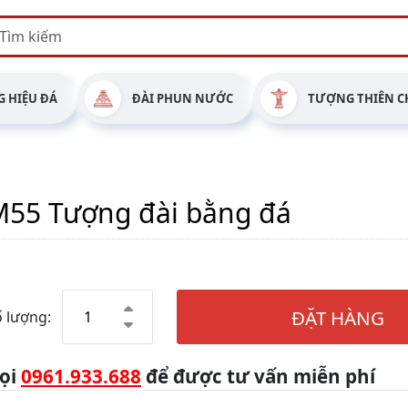
 HIỆU ĐÁ
ĐÀI PHUN NƯỚC
TƯỢNG THIÊN C
55 Tượng đài bằng đá
ĐẶT HÀNG
 lượng:
ọi
0961.933.688
để được tư vấn miễn phí