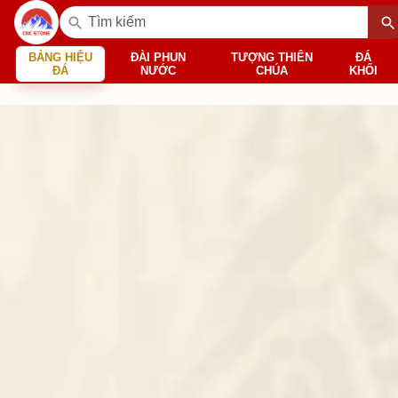
BẢNG HIỆU
ĐÀI PHUN
TƯỢNG THIÊN
ĐÁ
ĐÁ
NƯỚC
CHÚA
KHỐI