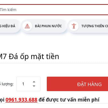
 HIỆU ĐÁ
ĐÀI PHUN NƯỚC
TƯỢNG THIÊN C
7 Đá ốp mặt tiền
ĐẶT HÀNG
 lượng:
ọi
0961.933.688
để được tư vấn miễn phí