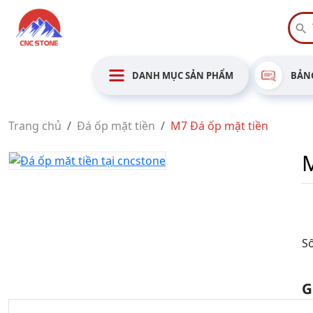
DANH MỤC SẢN PHẨM
BẢNG
Trang chủ
Đá ốp mặt tiền
M7 Đá ốp mặt tiền
M
Số
G