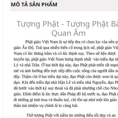
MÔ TẢ SẢN PHẨM
Tượng Phật - Tượng Phật B
Quan Âm
Phật giáo Việt Nam là sự tiếp thu có chọn lọc của nền p
giáo Ấn Độ. Trải qua nhiều biến cố trong lịch sử, phật giáo Vi
Nam có lúc th
ăng trầm và có lúc thịnh suy. Theo sử liệu được
truyền lại, phật giáo Việt Nam hưng thịnh nhất
vào triều đại n
Lý và nhà Trần. Ở hai thời đại này, đạo Phật phát triển rất mạn
mẽ và ảnh hưởng đến trực tiếp đến cuộc sống của người dân n
đây. Thậm chí ở hai triều đại này, đạo Phật còn được xem là q
đạo. Khi đến triều đại nhà Hậu Lê và triều nhà Nguyễn, đạo P
đã bước vào thời kỳ suy thoái và đã phải nhường chỗ cho Nho
giáo. Đỉnh điểm là lúc thực dân Pháp đô hộ nước ta, đạo Phật
đi những gì tinh hoa và thuần tuý, chỉ tồn tại như một tôn giáo
thần mà nhiệm vụ chính là lo cúng bái.
Thờ tượng Phật với niềm tin những điều tốt đẹp và an