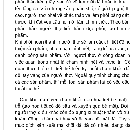
phác thảo trên giấy, sau đó vẽ lên mặt đá hoặc in trực ti
lên tảng đá. Với những sản phẩm khó, có giá trị nghệ thu
cao, người thợ phải vẽ phác thảo và làm phôi bằng đất s
trước, khi đạt yêu cầu họ mới làm chính thức. Theo bản 
phác thảo, người thợ tiến hành đục phôi, tạo hình s
phẩm.
Khi phôi hoàn thành, người thợ sẽ làm các chi tiết để ho
thiện sản phẩm, như: chạm hình nét, trang trí hoa văn, mà
đánh bóng sản phẩm. Với người thợ, ở công đoạn nà
việc quan trọng nhất là chạm hình nét và trang trí. Cô
đoạn thực hiện chi tiết thể hiện kỹ thuật chạm khắc đá 
đôi tay vàng của người thợ. Ngoài quy trình chung cho t
cả các sản phẩm, thì mỗi loại sản phẩm lại có yêu cầu 
thuật cụ thể.
 - Các khối đá được chạm khắc (tạo họa tiết bề mặt) h
trỗ (tạo họa tiết có độ sâu và xuyên qua bề mặt). Đôi k
người thợ điêu khắc còn áp dụng kĩ thuật khảm vỏ trứn
khảm đồng, khảm trai hay vỏ ốc vào bề mặt đá. Tùy v
mục đích sản xuất mà khối đá đá có nhiều dạng: dạ