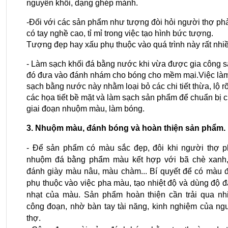
nguyên khối, dạng ghép mảnh.
-Đối với các sản phẩm như tượng đòi hỏi người thợ phả
có tay nghề cao, tỉ mỉ trong việc tạo hình bức tượng. 
Tượng đẹp hay xấu phụ thuộc vào quá trình này rất nhiề
- Làm sạch khối đá bằng nước khi vừa được gia công s
đó đưa vào đánh nhám cho bóng cho mềm mại.Việc làm
sạch bằng nước này nhằm loại bỏ các chi tiết thừa, lộ rõ
các họa tiết bề mặt và làm sạch sản phẩm để chuẩn bị c
giai đoạn nhuộm màu, làm bóng.
3. Nhuộm màu, đánh bóng và hoàn thiện sản phẩm.
- Để sản phẩm có màu sắc đẹp, đôi khi người thợ ph
nhuộm đá bằng phẩm màu kết hợp với bã chè xanh, 
đánh giày màu nâu, màu chàm... Bí quyết để có màu đ
phụ thuộc vào việc pha màu, tạo nhiệt độ và dùng độ đ
nhạt của màu. Sản phẩm hoàn thiện cần trải qua nhi
công đoạn, nhờ bàn tay tài năng, kinh nghiệm của ngư
thợ.