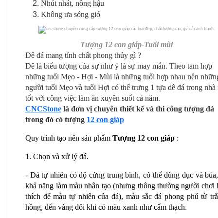
Nhút nhát, nồng hậu 
Không ưa sóng gió
Tượng 12 con giáp-Tuổi mùi
Dê đá mang tính chất phong thủy gì ?
Dê là biểu tượng của sự như ý là sự may mắn. Theo tam hợp 
những tuổi Mẹo - Hợi - Mùi là những tuổi hợp nhau nên những
người tuổi Mẹo và tuổi Hợi có thể trưng 1 tựa dê đá trong nhà r
tốt với công việc làm ăn xuyên suốt cả năm.
CNCStone
 là đơn vị chuyên thiết kế và thi công tượng đá 
trong đó có
tượng 
12 con giáp
Quy trình tạo nên sản phẩm 
Tượng 12 con giáp
 :
1. Chọn và xử lý đá.
- Đá tự nhiên có độ cứng trung bình, có thể dùng đục và búa,
khả năng làm màu nhân tạo (nhưng thông thường người chơi h
thích để màu tự nhiên của đá), màu sắc đá phong phú từ trắn
hồng, đến vàng đôi khi có màu xanh như cẩm thạch.