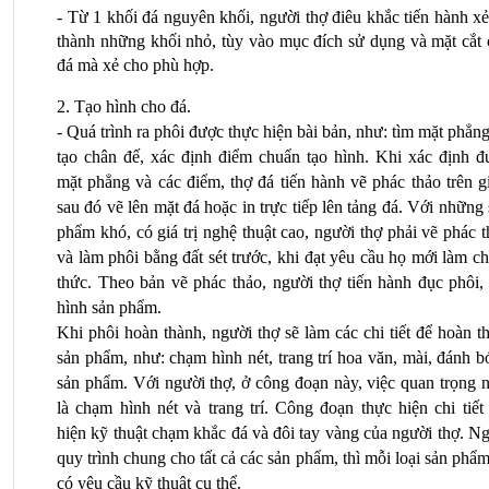
- Từ 1 khối đá nguyên khối, người thợ điêu khắc tiến hành xẻ
thành những khối nhỏ, tùy vào mục đích sử dụng và mặt cắt c
đá mà xẻ cho phù hợp.
2. Tạo hình cho đá.
- Quá trình ra phôi được thực hiện bài bản, như: tìm mặt phẳng
tạo chân đế, xác định điểm chuẩn tạo hình. Khi xác định đư
mặt phẳng và các điểm, thợ đá tiến hành vẽ phác thảo trên gi
sau đó vẽ lên mặt đá hoặc in trực tiếp lên tảng đá. Với những 
phẩm khó, có giá trị nghệ thuật cao, người thợ phải vẽ phác t
và làm phôi bằng đất sét trước, khi đạt yêu cầu họ mới làm ch
thức. Theo bản vẽ phác thảo, người thợ tiến hành đục phôi, 
hình sản phẩm.
Khi phôi hoàn thành, người thợ sẽ làm các chi tiết để hoàn th
sản phẩm, như: chạm hình nét, trang trí hoa văn, mài, đánh b
sản phẩm. Với người thợ, ở công đoạn này, việc quan trọng n
là chạm hình nét và trang trí. Công đoạn thực hiện chi tiết 
hiện kỹ thuật chạm khắc đá và đôi tay vàng của người thợ. Ng
quy trình chung cho tất cả các sản phẩm, thì mỗi loại sản phẩm 
có yêu cầu kỹ thuật cụ thể.