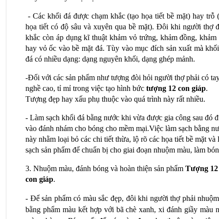
 - Các khối đá được chạm khắc (tạo họa tiết bề mặt) hay trỗ (
họa tiết có độ sâu và xuyên qua bề mặt). Đôi khi người thợ đ
khắc còn áp dụng kĩ thuật khảm vỏ trứng, khảm đồng, khảm tr
hay vỏ ốc vào bề mặt đá. Tùy vào mục đích sản xuất mà khối 
đá có nhiều dạng: dạng nguyên khối, dạng ghép mảnh.
-Đối với các sản phẩm như tượng đòi hỏi người thợ phải có tay
nghề cao, tỉ mỉ trong việc tạo hình bức 
tượng 12 con giáp
. 
Tượng đẹp hay xấu phụ thuộc vào quá trình này rất nhiều. 
- Làm sạch khối đá bằng nước khi vừa được gia công sau đó đ
vào đánh nhám cho bóng cho mềm mại.Việc làm sạch bằng nư
này nhằm loại bỏ các chi tiết thừa, lộ rõ các họa tiết bề mặt và 
sạch sản phẩm để chuẩn bị cho giai đoạn nhuộm màu, làm bón
3. Nhuộm màu, đánh bóng và hoàn thiện sản phẩm 
Tượng 12 
con giáp
.
- Để sản phẩm có màu sắc đẹp, đôi khi người thợ phải nhuộm 
bằng phẩm màu kết hợp với bã chè xanh, xi đánh giầy màu nâ