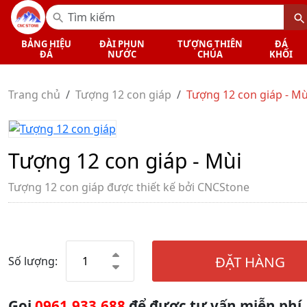
BẢNG HIỆU
ĐÀI PHUN
TƯỢNG THIÊN
ĐÁ
ĐÁ
NƯỚC
CHÚA
KHỐI
Trang chủ
Tượng 12 con giáp
Tượng 12 con giáp - Mù
Tượng 12 con giáp - Mùi
Tượng 12 con giáp được thiết kế bởi CNCStone
ĐẶT HÀNG
Số lượng:
Gọi
0961.933.688
để được tư vấn miễn phí