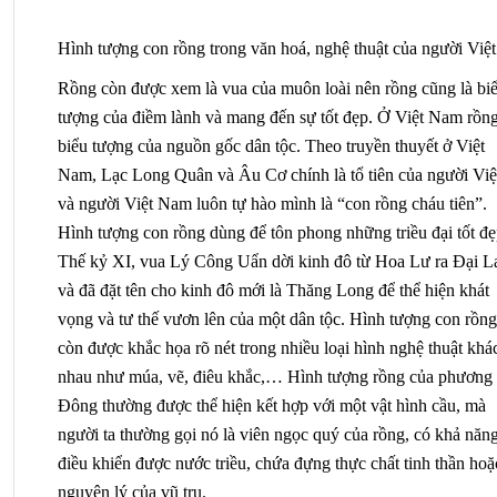
Hình tượng con rồng trong văn hoá, nghệ thuật của người Việt
Rồng còn được xem là vua của muôn loài nên rồng cũng là biể
tượng của điềm lành và mang đến sự tốt đẹp. Ở Việt Nam rồng 
biểu tượng của nguồn gốc dân tộc. Theo truyền thuyết ở Việt 
Nam, Lạc Long Quân và Âu Cơ chính là tổ tiên của người Việt
và người Việt Nam luôn tự hào mình là “con rồng cháu tiên”. 
Hình tượng con rồng dùng để tôn phong những triều đại tốt đẹp
Thế kỷ XI, vua Lý Công Uẩn dời kinh đô từ Hoa Lư ra Đại La
và đã đặt tên cho kinh đô mới là Thăng Long để thể hiện khát 
vọng và tư thế vươn lên của một dân tộc. Hình tượng con rồng 
còn được khắc họa rõ nét trong nhiều loại hình nghệ thuật khác
nhau như múa, vẽ, điêu khắc,… Hình tượng rồng của phương 
Đông thường được thể hiện kết hợp với một vật hình cầu, mà 
điều khiển được nước triều, chứa đựng thực chất tinh thần hoặc
nguyên lý của vũ trụ.