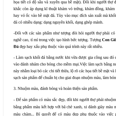
họa tiết có độ sâu và xuyên qua bề mặt). Đôi khi người thợ đ
khắc còn áp dụng kĩ thuật khảm vỏ trứng, khảm đồng, khảm tr
hay vỏ ốc vào bề mặt đá. Tùy vào mục đích sản xuất mà khối 
đá có nhiều dạng: dạng nguyên khối, dạng ghép mảnh.
-Đối với các sản phẩm như tượng đòi hỏi người thợ phải có t
nghề cao, tỉ mỉ trong việc tạo hình bức tượng. Tượng 
Con Giố
Đá 
đẹp hay xấu phụ thuộc vào quá trình này rất nhiều. 
- Làm sạch khối đá bằng nước khi vừa được gia công sau đó đ
vào đánh nhám cho bóng cho mềm mại.Việc làm sạch bằng nư
này nhằm loại bỏ các chi tiết thừa, lộ rõ các họa tiết bề mặt và 
sạch sản phẩm để chuẩn bị cho giai đoạn nhuộm màu, làm bón
3. Nhuộm màu, đánh bóng và hoàn thiện sản phẩm.
- Để sản phẩm có màu sắc đẹp, đôi khi người thợ phải nhuộm 
bằng phẩm màu kết hợp với bã chè xanh, xi đánh giày màu nâ
màu chàm... Bí quyết để có màu đẹp phụ thuộc vào việc p