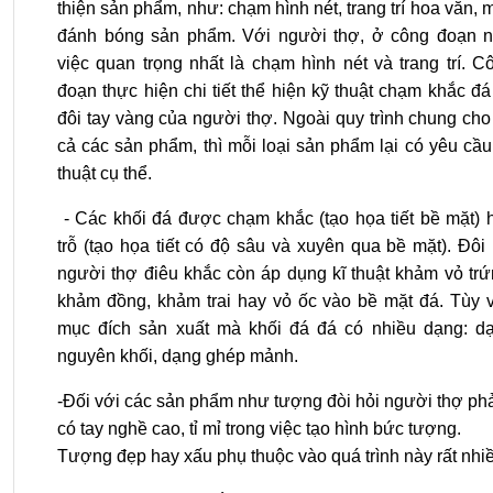
thiện sản phẩm, như: chạm hình nét, trang trí hoa văn, m
đánh bóng sản phẩm. Với người thợ, ở công đoạn n
việc quan trọng nhất là chạm hình nét và trang trí. C
đoạn thực hiện chi tiết thể hiện kỹ thuật chạm khắc đá
đôi tay vàng của người thợ. Ngoài quy trình chung cho 
cả các sản phẩm, thì mỗi loại sản phẩm lại có yêu cầu
thuật cụ thể.
- Các khối đá được chạm khắc (tạo họa tiết bề mặt) 
trỗ (tạo họa tiết có độ sâu và xuyên qua bề mặt). Đôi 
người thợ điêu khắc còn áp dụng kĩ thuật khảm vỏ trứ
khảm đồng, khảm trai hay vỏ ốc vào bề mặt đá. Tùy 
mục đích sản xuất mà khối đá đá có nhiều dạng: d
nguyên khối, dạng ghép mảnh.
-Đối với các sản phẩm như tượng đòi hỏi người thợ ph
có tay nghề cao, tỉ mỉ trong việc tạo hình bức tượng.
Tượng đẹp hay xấu phụ thuộc vào quá trình này rất nhi