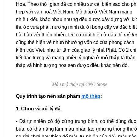
Hoa. Theo thời gian đã có nhiều sự cải biến sao cho ph
hợp với văn hoá Việt Nam. Mộ tháp ở Việt Nam mang
nhiều kiểu khác nhau nhưng đều được xây dựng với kí
thước vừa phải, nương mình dưới bóng cây và đặc biệt
hài hào với thiên nhiên. Dù có xuất hiện ở đâu thì
mộ th
cũng thể hiện vẻ nhún nhường vốn có của phong cách
kiến trúc Việt, như từ tâm của giáo lý nhà Phật. Có 2 chi
tiết đặc trưng và mang nhiều ý nghĩa ở
mộ tháp
là thân
tháp và hình tượng hoa sen được điêu khắc trên đó.
Mẫu mộ tháp tại CNC Stone
Quy trình tạo nên sản phẩm
mộ tháp
:
1. Chọn và xử lý đá.
- Đá tự nhiên có độ cứng trung bình, có thể dùng đục
búa, có khả năng làm màu nhân tạo (nhưng thông thư
người chơi hay thích để màu tự nhiên của đá), màu sắc