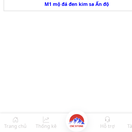
M1 mộ đá đen kim sa Ấn độ
Trang chủ
Thống kê
Hỗ trợ
Tà