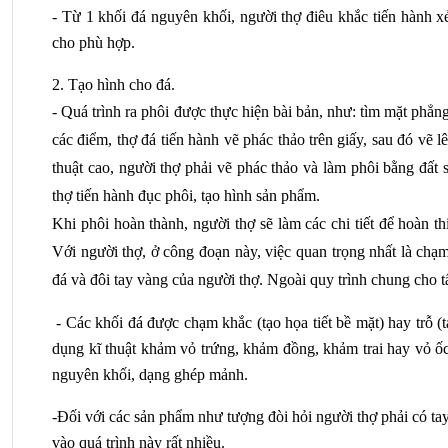
- Từ 1 khối đá nguyên khối, người thợ điêu khắc tiến hành x
cho phù hợp.
2. Tạo hình cho đá.
- Quá trình ra phôi được thực hiện bài bản, như: tìm mặt phẳn
các điểm, thợ đá tiến hành vẽ phác thảo trên giấy, sau đó vẽ l
thuật cao, người thợ phải vẽ phác thảo và làm phôi bằng đất 
thợ tiến hành đục phôi, tạo hình sản phẩm.
Khi phôi hoàn thành, người thợ sẽ làm các chi tiết để hoàn t
Với người thợ, ở công đoạn này, việc quan trọng nhất là chạm 
đá và đôi tay vàng của người thợ. Ngoài quy trình chung cho tấ
 - Các khối đá được chạm khắc (tạo họa tiết bề mặt) hay trỗ (
dụng kĩ thuật khảm vỏ trứng, khảm đồng, khảm trai hay vỏ ốc
nguyên khối, dạng ghép mảnh.
-Đối với các sản phẩm như tượng đòi hỏi người thợ phải có tay
vào quá trình này rất nhiều. 