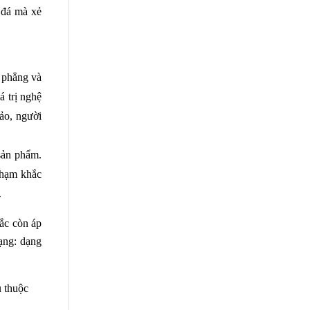
đá mà xẻ 
 phẳng và 
 trị nghệ 
ảo, người 
sản phẩm. 
chạm khắc 
.
ắc còn áp 
ng: dạng 
 thuộc 