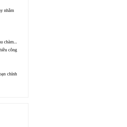
ày nhằm 
 chàm... 
hiều công 
oạn chỉnh 