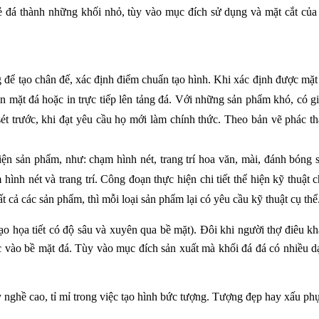
ẻ đá thành những khối nhỏ, tùy vào mục đích sử dụng và mặt cắt của 
g để tạo chân đế, xác định điểm chuẩn tạo hình. Khi xác định được mặt
ên mặt đá hoặc in trực tiếp lên tảng đá. Với những sản phẩm khó, có giá
sét trước, khi đạt yêu cầu họ mới làm chính thức. Theo bản vẽ phác th
hiện sản phẩm, như: chạm hình nét, trang trí hoa văn, mài, đánh bóng 
hình nét và trang trí. Công đoạn thực hiện chi tiết thể hiện kỹ thuật 
t cả các sản phẩm, thì mỗi loại sản phẩm lại có yêu cầu kỹ thuật cụ thể
tạo họa tiết có độ sâu và xuyên qua bề mặt). Đôi khi người thợ điêu kh
 vào bề mặt đá. Tùy vào mục đích sản xuất mà khối đá đá có nhiều dạ
 nghề cao, tỉ mỉ trong việc tạo hình bức tượng. Tượng đẹp hay xấu phụ