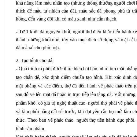
khả năng làm màu nhân tạo (nhưng thông thường người chơi h
thích để màu tự nhiên của đá), màu sắc đá phong phú từ trắn
hồng, đến vàng đôi khi có màu xanh như cẩm thạch.
- Từ 1 khối đá nguyên khối, người thợ điêu khắc tiến hành xẻ
thành những khối nhỏ, tùy vào mục đích sử dụng và mặt cắt c
đá mà xẻ cho phù hợp.
2. Tạo hình cho đá.
- Quá trình ra phôi được thực hiện bài bản, như: tìm mặt phẳng
tạo chân đế, xác định điểm chuẩn tạo hình. Khi xác định đư
mặt phẳng và các điểm, thợ đá tiến hành vẽ phác thảo trên gi
sau đó vẽ lên mặt đá hoặc in trực tiếp lên tảng đá. Với những 
phẩm khó, có giá trị nghệ thuật cao, người thợ phải vẽ phác t
và làm phôi bằng đất sét trước, khi đạt yêu cầu họ mới làm ch
thức. Theo bản vẽ phác thảo, người thợ tiến hành đục phôi, 
hình sản phẩm.