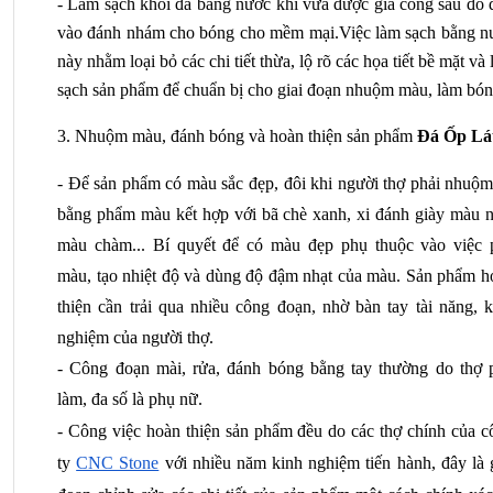
- Làm sạch khối đá bằng nước khi vừa được gia công sau đó đ
vào đánh nhám cho bóng cho mềm mại.Việc làm sạch bằng nư
này nhằm loại bỏ các chi tiết thừa, lộ rõ các họa tiết bề mặt và 
sạch sản phẩm để chuẩn bị cho giai đoạn nhuộm màu, làm bón
3. Nhuộm màu, đánh bóng và hoàn thiện sản phẩm 
Đá Ốp Lá
- Để sản phẩm có màu sắc đẹp, đôi khi người thợ phải nhuộm 
bằng phẩm màu kết hợp với bã chè xanh, xi đánh giày màu nâ
màu chàm... Bí quyết để có màu đẹp phụ thuộc vào việc p
màu, tạo nhiệt độ và dùng độ đậm nhạt của màu. Sản phẩm ho
thiện cần trải qua nhiều công đoạn, nhờ bàn tay tài năng, k
nghiệm của người thợ.
- Công đoạn mài, rửa, đánh bóng bằng tay thường do thợ p
làm, đa số là phụ nữ.
- Công việc hoàn thiện sản phẩm đều do các thợ chính của cô
ty
CNC Stone
 với nhiều năm kinh nghiệm tiến hành, đây là g