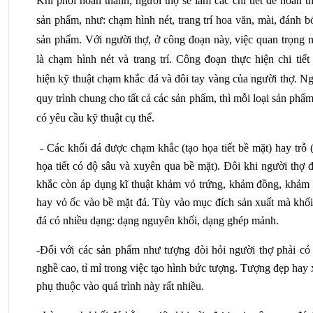
Khi phôi hoàn thành, người thợ sẽ làm các chi tiết để hoàn th
sản phẩm, như: chạm hình nét, trang trí hoa văn, mài, đánh b
sản phẩm. Với người thợ, ở công đoạn này, việc quan trọng n
là chạm hình nét và trang trí. Công đoạn thực hiện chi tiết 
hiện kỹ thuật chạm khắc đá và đôi tay vàng của người thợ. Ng
quy trình chung cho tất cả các sản phẩm, thì mỗi loại sản phẩm 
có yêu cầu kỹ thuật cụ thể.
 - Các khối đá được chạm khắc (tạo họa tiết bề mặt) hay trỗ (
họa tiết có độ sâu và xuyên qua bề mặt). Đôi khi người thợ đ
khắc còn áp dụng kĩ thuật khảm vỏ trứng, khảm đồng, khảm tr
hay vỏ ốc vào bề mặt đá. Tùy vào mục đích sản xuất mà khối 
đá có nhiều dạng: dạng nguyên khối, dạng ghép mảnh.
-Đối với các sản phẩm như tượng đòi hỏi người thợ phải có t
nghề cao, tỉ mỉ trong việc tạo hình bức tượng. Tượng đẹp hay 
phụ thuộc vào quá trình này rất nhiều. 