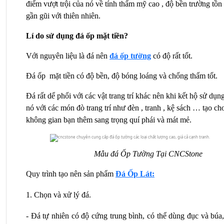
điểm vượt trội của nó về tính thẩm mỹ cao , độ bền trường tồn 
gần gũi với thiên nhiên.
Lí do sử dụng đá ốp mặt tiền?
Với nguyên liệu là đá nên 
đá ốp tường
 có độ rất tốt.
Đá ốp  mặt tiền có độ bền, độ bóng loáng và chống thấm tốt.
Đá rất dể phối với các vật trang trí khác nên khi kết hộ sử dụng
nó với các món đò trang trí như đèn , tranh , kệ sách … tạo cho
không gian bạn thêm sang trọng quí phái và mát mẻ.
Mẫu đá Ốp Tường Tại CNCStone
Quy trình tạo nên sản phẩm 
Đá Ốp Lát:
1. Chọn và xử lý đá.
- Đá tự nhiên có độ cứng trung bình, có thể dùng đục và búa,