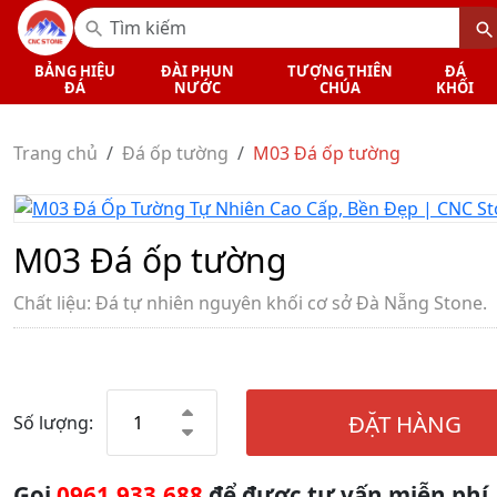
BẢNG HIỆU
ĐÀI PHUN
TƯỢNG THIÊN
ĐÁ
ĐÁ
NƯỚC
CHÚA
KHỐI
Trang chủ
Đá ốp tường
M03 Đá ốp tường
M03 Đá ốp tường
Chất liệu: Đá tự nhiên nguyên khối cơ sở Đà Nẵng Stone.
ĐẶT HÀNG
Số lượng:
Gọi
0961.933.688
để được tư vấn miễn phí