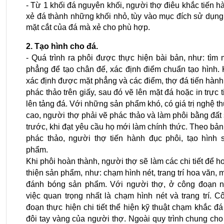
- Từ 1 khối đá nguyên khối, người thợ điêu khắc tiến hà
xẻ đá thành những khối nhỏ, tùy vào mục đích sử dụng 
mặt cắt của đá mà xẻ cho phù hợp.
2. Tạo hình cho đá.
- Quá trình ra phôi được thực hiện bài bản, như: tìm m
phẳng để tạo chân đế, xác định điểm chuẩn tạo hình. K
xác định được mặt phẳng và các điểm, thợ đá tiến hành 
phác thảo trên giấy, sau đó vẽ lên mặt đá hoặc in trực ti
lên tảng đá. Với những sản phẩm khó, có giá trị nghệ thu
cao, người thợ phải vẽ phác thảo và làm phôi bằng đất s
trước, khi đạt yêu cầu họ mới làm chính thức. Theo bản 
phác thảo, người thợ tiến hành đục phôi, tạo hình s
phẩm.
Khi phôi hoàn thành, người thợ sẽ làm các chi tiết để ho
thiện sản phẩm, như: chạm hình nét, trang trí hoa văn, mà
đánh bóng sản phẩm. Với người thợ, ở công đoạn nà
việc quan trọng nhất là chạm hình nét và trang trí. Cô
đoạn thực hiện chi tiết thể hiện kỹ thuật chạm khắc đá 
đôi tay vàng của người thợ. Ngoài quy trình chung cho t