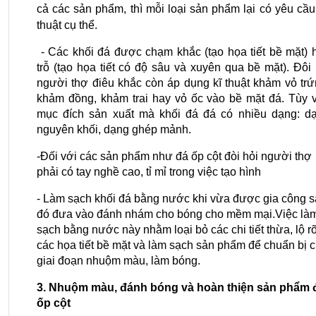
cả các sản phẩm, thì mỗi loại sản phẩm lại có yêu cầu 
thuật cụ thể.
 - Các khối đá được chạm khắc (tạo họa tiết bề mặt) h
trỗ (tạo họa tiết có độ sâu và xuyên qua bề mặt). Đôi k
người thợ điêu khắc còn áp dụng kĩ thuật khảm vỏ trứn
khảm đồng, khảm trai hay vỏ ốc vào bề mặt đá. Tùy v
mục đích sản xuất mà khối đá đá có nhiều dạng: dạ
nguyên khối, dạng ghép mảnh.
-Đối với các sản phẩm như đá ốp cột đòi hỏi người thợ 
phải có tay nghề cao, tỉ mỉ trong việc tạo hình
- Làm sạch khối đá bằng nước khi vừa được gia công s
đó đưa vào đánh nhám cho bóng cho mềm mại.Việc làm
sạch bằng nước này nhằm loại bỏ các chi tiết thừa, lộ rõ
các họa tiết bề mặt và làm sạch sản phẩm để chuẩn bị c
giai đoạn nhuộm màu, làm bóng.
3. Nhuộm màu, đánh bóng và hoàn thiện sản phẩm đ
ốp cột