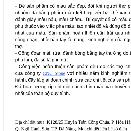
- Để sản phẩm có màu sắc đẹp, đôi khi người thợ ph
nhuộm đá bằng phẩm màu kết hợp với bã chè xanh, 
đánh giày màu nâu, màu chàm... Bí quyết để có màu đ
phụ thuộc vào việc pha màu, tạo nhiệt độ và dùng độ đ
nhạt của màu. Sản phẩm hoàn thiện cần trải qua nhi
công đoạn, nhờ bàn tay tài năng, kinh nghiệm của ngư
thợ.
- Công đoạn mài, rửa, đánh bóng bằng tay thường do t
phụ làm, đa số là phụ nữ.
- Công việc hoàn thiện sản phẩm đều do các thợ chí
của công ty 
CNC Stone
 với nhiều năm kinh nghiệm ti
hành, đây là giai đoạn chỉnh sửa các chi tiết của sản ph
Đá hoa cương ốp cột một cách chính xác và chuyên c
nhất của toàn bộ quy trình.
Địa chỉ đặt mua:
 K128/25 Huyền Trân Công Chúa, P. Hòa Hải,
Q. Ngũ Hành Sơn, TP. Đà Nẵng. Mọi chi tiết liên hệ số điện 