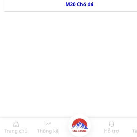
M20 Chó đá
Trang chủ
Thống kê
Hỗ trợ
Tà