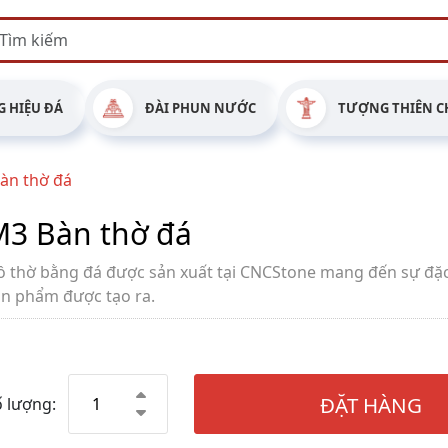
 HIỆU ĐÁ
ĐÀI PHUN NƯỚC
TƯỢNG THIÊN C
àn thờ đá
3 Bàn thờ đá
ồ thờ bằng đá được sản xuất tại CNCStone mang đến sự đặc
ản phẩm được tạo ra.
ĐẶT HÀNG
 lượng: